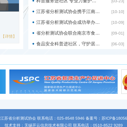
科普服务进社区 专业力量护民生 ——江苏省分析测试协会联动会员单位开展系列便民科普活动
[03-23]
闻晓东
阮鸣
江苏省分析测试协会携手江南大学分析测试中心开展“JNU大仪科普游”活动
[10-10]
1998年9月-2002年
江苏省分析测试协会成功举办“品中秋 话科普“主题科普活动
[10-09]
中医学院（现安徽中医
学）药学专业，理学学士 20
省分析测试协会联合南京市食品药品监督检验院开展药品安全进社区活动
[09-01]
年9月-2005年6月，
【详情】
【详情】
药大学中药学专业，医
食品安全科普进社区，守护居民 “舌尖上的安全”
[06-03]
硕士 2009年9月-2012年6月，
中国药科大学中药学专
学博士 2018年5月-2019年5
月，美国加州大学戴维
医学院，访问学者 2019年8月-
至今，南京晓庄学院食
学院，副教授，长期从
器分析》课程的理论和
学工作
-2030 江苏省分析测试协会 联系电话：025-8548 5946 备案号：
苏ICP备18056
技术支持：
无锡开云信息技术有限公司
联系电话：0510-8522 9289