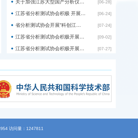
关于加强江苏大型国产分析仪器开发及应用的对策建议
[06-28]
江苏省分析测试协会积极 开展“科技助力乡村振兴”科技服务
[06-24]
6月，安徽
省分析测试协会开展“科创江苏-专业科技服务团”科技检测助企惠农服务徐州行专场活动
[07-24]
药大
02
江苏省分析测试协会积极开展实验室CNAS认证咨询服务
[09-02]
南京中医
【详情】
学科学
江苏省分析测试协会积极开展检验检测技术咨询服务
[07-27]
业，理
斯分校
品科学
事《仪
实验教
954
访问量：1247811