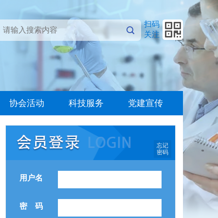
扫码
关注
协会活动
科技服务
党建宣传
忘记
密码
用户名
密 码